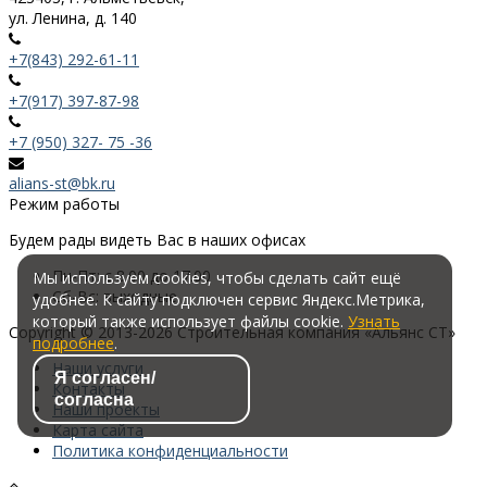
ул. Ленина, д. 140
+7(843) 292-61-11
+7(917) 397-87-98
+7 (950) 327- 75 -36
alians-st@bk.ru
Режим работы
Будем рады видеть Вас в наших офисах
Пн-Пт:
с 8.00 до 17.00
Мы используем cookies, чтобы сделать сайт ещё
Сб-Вс:
выходные
удобнее. К сайту подключен сервис Яндекс.Метрика,
который также использует файлы cookie.
Узнать
Copyright
©
2013-
2026
Строительная компания «Альянс СТ»
подробнее
.
Наши услуги
Я согласен/
Контакты
согласна
Наши проекты
Карта сайта
Политика конфиденциальности