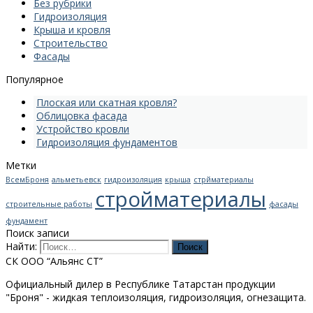
Без рубрики
Гидроизоляция
Крыша и кровля
Строительство
Фасады
Популярное
Плоская или скатная кровля?
Облицовка фасада
Устройство кровли
Гидроизоляция фундаментов
Метки
ВсемБроня
альметьевск
гидроизоляция
крыша
стрйматериалы
стройматериалы
строительные работы
фасады
фундамент
Поиск записи
Найти:
СК ООО “Альянс СТ”
Официальный дилер в Республике Татарстан продукции
"Броня" - жидкая теплоизоляция, гидроизоляция, огнезащита.