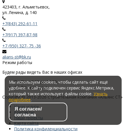
423403, г. Альметьевск,
ул. Ленина, д. 140
+7(843) 292-61-11
+7(917) 397-87-98
+7 (950) 327- 75 -36
alians-st@bk.ru
Режим работы
Будем рады видеть Вас в наших офисах
Пн-Пт:
с 8.00 до 17.00
Мы используем cookies, чтобы сделать сайт ещё
Сб-Вс:
выходные
удобнее. К сайту подключен сервис Яндекс.Метрика,
который также использует файлы cookie.
Узнать
Copyright
©
2013-
2026
Строительная компания «Альянс СТ»
подробнее
.
Наши услуги
Я согласен/
Контакты
согласна
Наши проекты
Карта сайта
Политика конфиденциальности